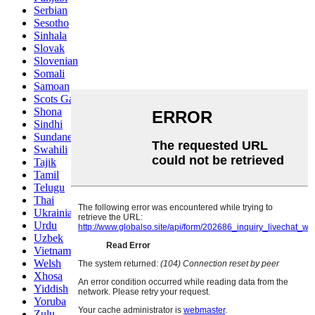
Serbian
Sesotho
Sinhala
Slovak
Slovenian
Somali
Samoan
Scots Gaelic
Shona
Sindhi
Sundanese
Swahili
Tajik
Tamil
Telugu
Thai
Ukrainian
Urdu
Uzbek
Vietnamese
Welsh
Xhosa
Yiddish
Yoruba
Zulu