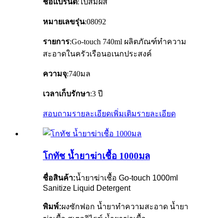
ชื่อแบรนด์
:ไปสัมผัส
หมายเลขรุ่น
:08092
รายการ
:Go-touch 740ml ผลิตภัณฑ์ทำความ
สะอาดในครัวเรือนอเนกประสงค์
ความจุ
:740มล
เวลาเก็บรักษา
:3 ปี
สอบถามรายละเอียดเพิ่มเติม
รายละเอียด
โกทัช น้ำยาฆ่าเชื้อ 1000มล
ชื่อสินค้า:
น้ำยาฆ่าเชื้อ Go-touch 1000ml
Sanitize Liquid Detergent
พิมพ์:
ผงซักฟอก น้ำยาทำความสะอาด น้ำยา