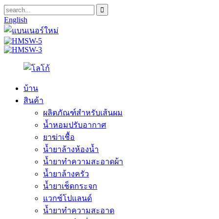
English
บ้าน
สินค้า
ผลิตภัณฑ์สำหรับเส้นผม
น้ำหอมปรับอากาศ
ยาฆ่าเชื้อ
น้ำยาล้างห้องน้ำ
น้ำยาทำความสะอาดผ้า
น้ำยาล้างครัว
น้ำยาเช็ดกระจก
แวกซ์โปแลนด์
น้ำยาทำความสะอาด