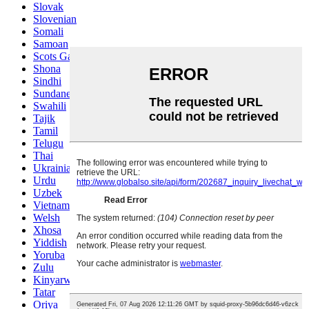
Slovak
Slovenian
Somali
Samoan
Scots Gaelic
Shona
Sindhi
Sundanese
Swahili
Tajik
Tamil
Telugu
Thai
Ukrainian
Urdu
Uzbek
Vietnamese
Welsh
Xhosa
Yiddish
Yoruba
Zulu
Kinyarwanda
Tatar
Oriya