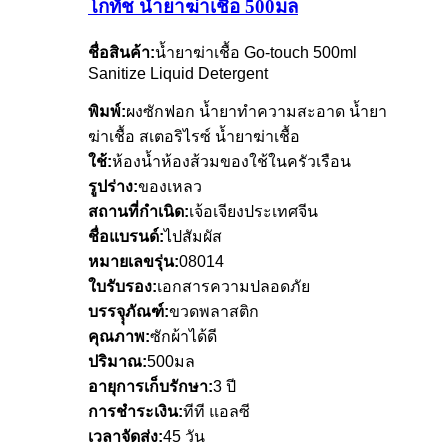
โกทัช น้ำยาฆ่าเชื้อ 500มล
ชื่อสินค้า:
น้ำยาฆ่าเชื้อ Go-touch 500ml
Sanitize Liquid Detergent
พิมพ์:
ผงซักฟอก น้ำยาทำความสะอาด น้ำยา
ฆ่าเชื้อ สเตอริไรซ์ น้ำยาฆ่าเชื้อ
ใช้:
ห้องน้ำห้องส้วมของใช้ในครัวเรือน
รูปร่าง:
ของเหลว
สถานที่กำเนิด:
เจ้อเจียงประเทศจีน
ชื่อแบรนด์:
ไปสัมผัส
หมายเลขรุ่น:
08014
ใบรับรอง:
เอกสารความปลอดภัย
บรรจุุภัณฑ์:
ขวดพลาสติก
คุณภาพ:
ซักผ้าได้ดี
ปริมาณ:
500มล
อายุการเก็บรักษา:
3 ปี
การชำระเงิน:
ทีที แอลซี
เวลาจัดส่ง:
45 วัน