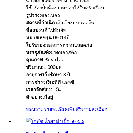
ฆ่าเชื้อ สเตอริไรซ์ น้ำยาฆ่าเชื้อ
ใช้:
ห้องน้ำห้องส้วมของใช้ในครัวเรือน
รูปร่าง:
ของเหลว
สถานที่กำเนิด:
เจ้อเจียงประเทศจีน
ชื่อแบรนด์:
ไปสัมผัส
หมายเลขรุ่น:
08014บี
ใบรับรอง:
เอกสารความปลอดภัย
บรรจุุภัณฑ์:
ขวดพลาสติก
คุณภาพ:
ซักผ้าได้ดี
ปริมาณ:
1,000มล
อายุการเก็บรักษา:
3 ปี
การชำระเงิน:
ทีที แอลซี
เวลาจัดส่ง:
45 วัน
ตัวอย่าง:
มีอยู่
สอบถามรายละเอียดเพิ่มเติม
รายละเอียด