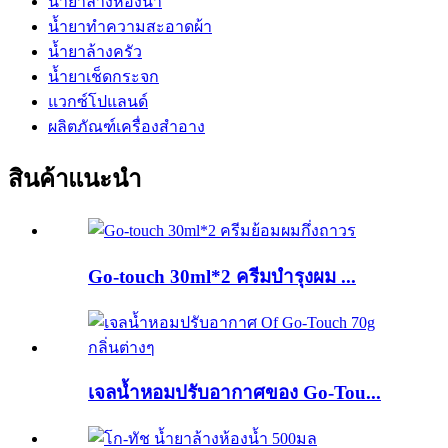
น้ำยาล้างห้องน้ำ
น้ำยาทำความสะอาดผ้า
น้ำยาล้างครัว
น้ำยาเช็ดกระจก
แวกซ์โปแลนด์
ผลิตภัณฑ์เครื่องสำอาง
สินค้าแนะนำ
Go-touch 30ml*2 ครีมบำรุงผม ...
เจลน้ำหอมปรับอากาศของ Go-Tou...